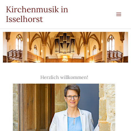
Zum
Kirchenmusik in
Inhalt
Isselhorst
springen
Herzlich willkommen!