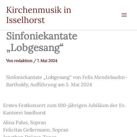
Zum
Kirchenmusik in
Inhalt
Isselhorst
springen
Sinfoniekantate
„Lobgesang“
Von
redaktion
/
7. Mai 2024
Sinfoniekantate „Lobgesang“ von Felix Mendelssohn-
Bartholdy, Aufführung am 5. Mai 2024
Erstes Festkonzert zum 100-jährigen Jubiläum der Ev.
Kantorei Isselhorst
Alina Palus, Sopran
Felicitas Gellermann, Sopran